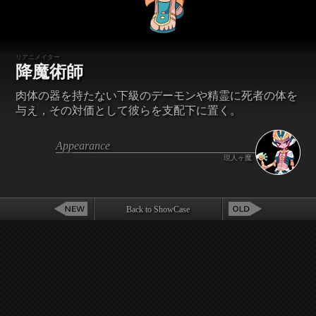
リアニメイター
降魔術師
肉体の器を持たない下級のデーモンや精霊に死者の体を
与え，その対価として彼らを支配下に置く。
Appearance
現人ヶ魔
Back to ShowCase