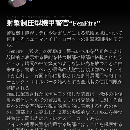
シャゲキセイアツガタキコウケイカン・フェンファイア
射撃制圧型機甲警官“FenFire”
警察機甲隊が，テロや災害などによる危険区域において
運用するヒューマノイド・ロボットの射撃戦闘特化モデ
ル。
“FenFire”（狐火）の愛称は，警戒レベルを発光色により
段階的に表示する機能を持つ肘部や膝部に搭載されたラ
イトが，暗闇の中で燐光のような淡い光を放つことに由
来する。警戒レベルが最高の状態では頭頂部のパトライ
トが点灯し，背面下部に搭載された多筒展開回転砲キュ
ービック・リボルバーを始めとする全武装の使用制限が
解除される。
顔面に配置された眼球や口を模した装置は，機体の損傷
度や個体レベルでの警戒度，または交信相手に対する自
身への命令有効度を視覚的感覚的に表示するためのも
の。頭部上方に突出した２基の尖鋭的なフォルムを持つ
装置は，高出力のステレオスピーカーである。
メインの処理装置を内蔵する胸部には，これを保護する